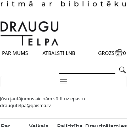
PAR MUMS
ATBALSTI LNB
GROZS
0
Jūsu jautājumus aicinām sūtīt uz epastu
draugutelpa@gaisma.lv.
Par
Veikals
Palīdzība
Draudzējamies