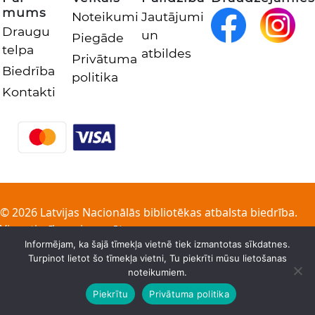
mums
Noteikumi
Jautājumi
Draugu
un
Piegāde
telpa
atbildes
Privātuma
Biedrība
politika
Kontakti
© 2026 Latvijas Nacionālās bibliotēkas atbalsta biedrība.
Visas tiesības aizsargātas
Informējam, ka šajā tīmekļa vietnē tiek izmantotas sīkdatnes.
Turpinot lietot šo tīmekļa vietni, Tu piekrīti mūsu lietošanas
noteikumiem.
Piekrītu
Privātuma politika