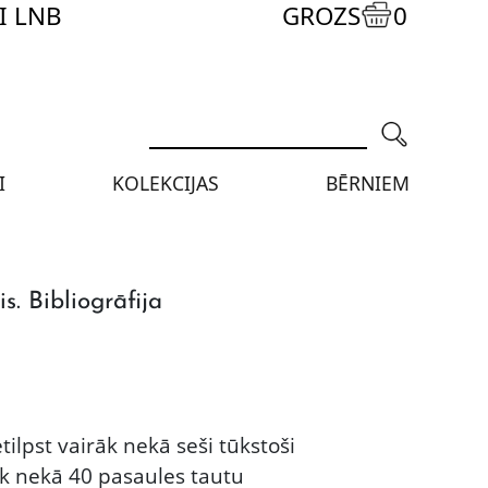
I LNB
GROZS
0
I
KOLEKCIJAS
BĒRNIEM
s. Bibliogrāfija
etilpst vairāk nekā seši tūkstoši
āk nekā 40 pasaules tautu