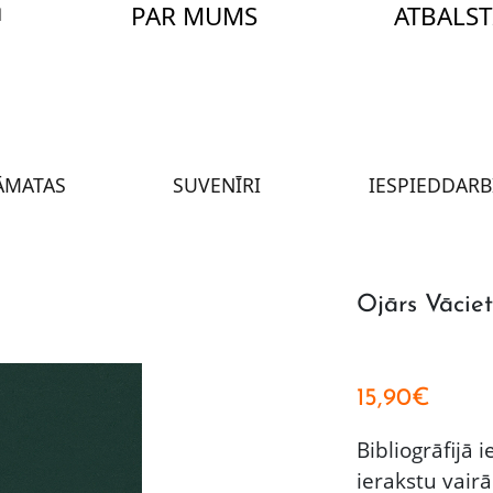
PAR MUMS
ATBALST
ĀMATAS
SUVENĪRI
IESPIEDDARB
Ojārs Vācieti
15,90
€
Bibliogrāfijā i
ierakstu vair