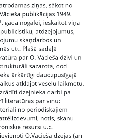
 atrodamas ziņas, sākot no
Vācieša publikācijas 1949.
. gada nogalei, ieskaitot viņa
publicistiku, atdzejojumus,
tojumu skaņdarbos un
mās utt. Plašā sadaļā
ratūra par O. Vācieša dzīvi un
 strukturāli sazarota, dod
ieka ārkārtīgi daudzpusīgajā
aikus atklājot veselu laikmetu.
uzrādīti dzejnieka darbi pa
ī literatūras par viņu:
eriāli no periodiskajiem
ttēlizdevumi, notis, skaņu
roniskie resursi u.c.
vienoti O.Vācieša dzejas (arī