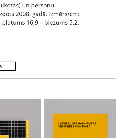
ulkotās) un personu
 Izdots 2008. gadā. Izmērs/cm:
 platums 16,9 – biezums 5,2.
ā