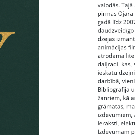
valodās. Tajā
pirmās Ojāra 
gadā līdz 2007
daudzveidīgo 
dzejas izman
animācijas fil
atrodama lite
daiļradi, kas,
ieskatu dzejn
darbībā, vienl
Bibliogrāfijā 
žanriem, kā ar
grāmatas, mat
izdevumiem, a
ieraksti, elekt
Izdevumam pie