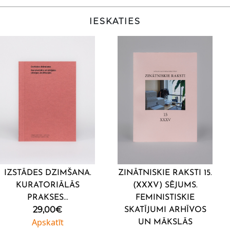
IESKATIES
IZSTĀDES DZIMŠANA.
ZINĀTNISKIE RAKSTI 15.
KURATORIĀLĀS
(XXXV) SĒJUMS.
PRAKSES...
FEMINISTISKIE
29,00
€
SKATĪJUMI ARHĪVOS
Apskatīt
UN MĀKSLĀS