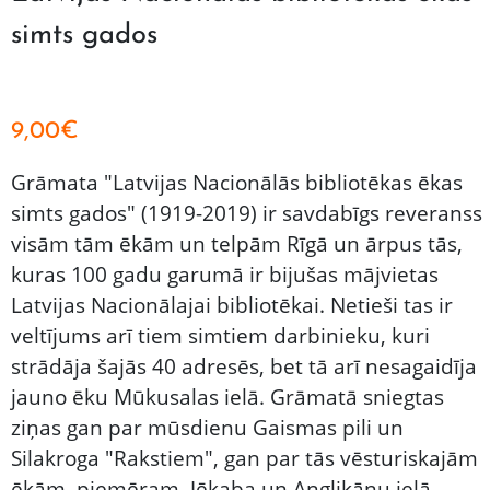
simts gados
9,00
€
Grāmata "Latvijas Nacionālās bibliotēkas ēkas
simts gados" (1919-2019) ir savdabīgs reveranss
visām tām ēkām un telpām Rīgā un ārpus tās,
kuras 100 gadu garumā ir bijušas mājvietas
Latvijas Nacionālajai bibliotēkai. Netieši tas ir
veltījums arī tiem simtiem darbinieku, kuri
strādāja šajās 40 adresēs, bet tā arī nesagaidīja
jauno ēku Mūkusalas ielā. Grāmatā sniegtas
ziņas gan par mūsdienu Gaismas pili un
Silakroga "Rakstiem", gan par tās vēsturiskajām
ēkām, piemēram, Jēkaba un Anglikāņu ielā,