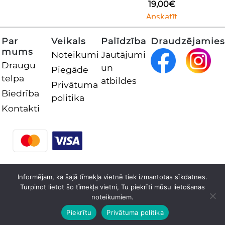
19,00
€
Apskatīt
Par
Veikals
Palīdzība
Draudzējamies
mums
Noteikumi
Jautājumi
Draugu
un
Piegāde
telpa
atbildes
Privātuma
Biedrība
politika
Kontakti
Informējam, ka šajā tīmekļa vietnē tiek izmantotas sīkdatnes.
Turpinot lietot šo tīmekļa vietni, Tu piekrīti mūsu lietošanas
© 2026 Latvijas Nacionālās bibliotēkas atbalsta biedrība.
noteikumiem.
Visas tiesības aizsargātas
Piekrītu
Privātuma politika