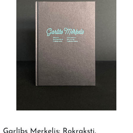
Garlībs Merķelis: Rokraksti.