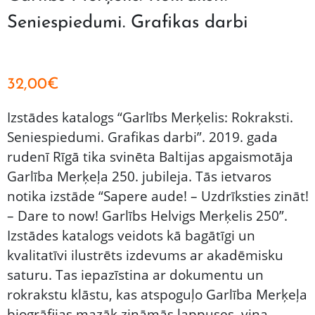
Seniespiedumi. Grafikas darbi
32,00
€
Izstādes katalogs “Garlībs Merķelis: Rokraksti.
Seniespiedumi. Grafikas darbi”. 2019. gada
rudenī Rīgā tika svinēta Baltijas apgaismotāja
Garlība Merķeļa 250. jubileja. Tās ietvaros
notika izstāde “Sapere aude! – Uzdrīksties zināt!
– Dare to now! Garlībs Helvigs Merķelis 250”.
Izstādes katalogs veidots kā bagātīgi un
kvalitatīvi ilustrēts izdevums ar akadēmisku
saturu. Tas iepazīstina ar dokumentu un
rokrakstu klāstu, kas atspoguļo Garlība Merķeļa
biogrāfijas mazāk zināmās lappuses, viņa