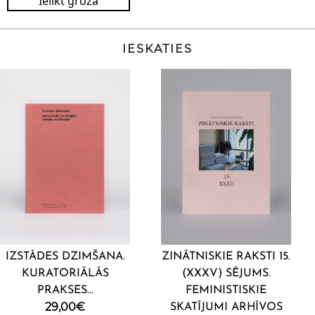
Ielikt grozā
IESKATIES
IZSTĀDES DZIMŠANA.
ZINĀTNISKIE RAKSTI 15.
KURATORIĀLĀS
(XXXV) SĒJUMS.
PRAKSES...
FEMINISTISKIE
29,00
€
SKATĪJUMI ARHĪVOS