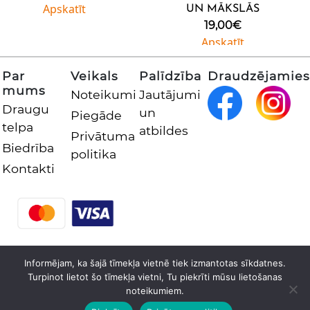
Apskatīt
UN MĀKSLĀS
19,00
€
Apskatīt
Par
Veikals
Palīdzība
Draudzējamies
mums
Noteikumi
Jautājumi
Draugu
un
Piegāde
telpa
atbildes
Privātuma
Biedrība
politika
Kontakti
Informējam, ka šajā tīmekļa vietnē tiek izmantotas sīkdatnes.
Turpinot lietot šo tīmekļa vietni, Tu piekrīti mūsu lietošanas
© 2026 Latvijas Nacionālās bibliotēkas atbalsta biedrība.
noteikumiem.
Visas tiesības aizsargātas