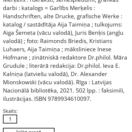
darbi : katalogs = Garlībs Merķelis :
Handschriften, alte Drucke, grafische Werke :
katalog / sastādītāja Aija Taimiņa ; tulkojums:
Aiga Šemeta (vācu valodā), Juris Benķis (angļu
valodā) ; foto: Raimonds Briedis, Kristians
Luhaers, Aija Taimiņa ; māksliniece Inese
Hofmane ; zinātniskā redaktore Dr.philol. Māra
Grudule ; literārā redakcija: Dr.philol. Ieva E.
Kalniņa (latviešu valodā), Dr. Alexander
Mionskowski (vācu valodā). Rīga : Latvijas
Nacionālā bibliotēka, 2021. 502 lpp. : faksimili,
ilustrācijas. ISBN 9789934610097.
Skaits: