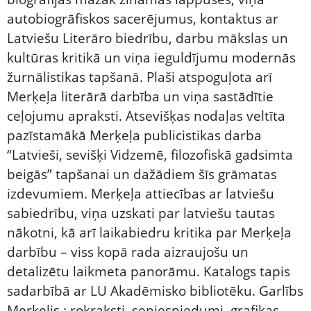
autobiogrāfiskos sacerējumus, kontaktus ar
Latviešu Literāro biedrību, darbu mākslas un
kultūras kritikā un viņa ieguldījumu modernās
žurnālistikas tapšanā. Plaši atspoguļota arī
Merķeļa literārā darbība un viņa sastādītie
ceļojumu apraksti. Atsevišķas nodaļas veltīta
pazīstamākā Merķeļa publicistikas darba
“Latvieši, sevišķi Vidzemē, filozofiskā gadsimta
beigās” tapšanai un dažādiem šīs grāmatas
izdevumiem. Merķeļa attiecības ar latviešu
sabiedrību, viņa uzskati par latviešu tautas
nākotni, kā arī laikabiedru kritika par Merķeļa
darbību – viss kopā rada aizraujošu un
detalizētu laikmeta panorāmu. Katalogs tapis
sadarbībā ar LU Akadēmisko bibliotēku. Garlībs
Merķelis : rokraksti, seniespiedumi, grafikas